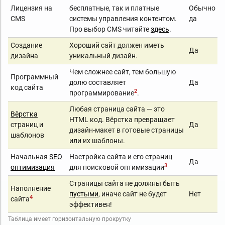
Лицензия на
бесплатные, так и платные
Обычно
CMS
системы управления контентом.
да
Про выбор CMS читайте
здесь
.
Создание
Хороший сайт должен иметь
Да
дизайна
уникальный дизайн.
Чем сложнее сайт, тем большую
Программный
долю составляет
Да
код сайта
2
программирование
.
Любая страница сайта — это
Вёрстка
HTML код. Вёрстка превращает
страниц и
Да
дизайн-макет в готовые страницы
шаблонов
или их шаблоны.
Начальная
SEO
Настройка сайта и его страниц
Да
3
оптимизация
для поисковой оптимизации
Страницы сайта не должны быть
Наполнение
пустыми
, иначе сайт не будет
Нет
4
сайта
эффективен!
Таблица имеет горизонтальную прокрутку