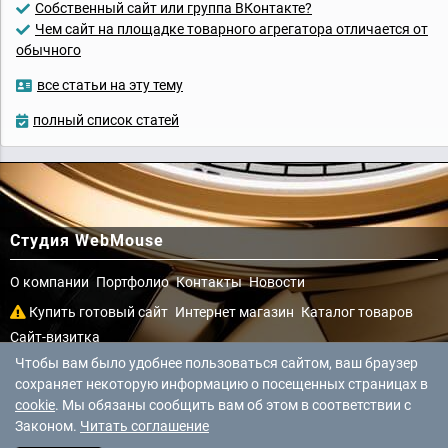
Собственный сайт или группа ВКонтакте?
Чем сайт на площадке товарного агрегатора отличается от
обычного
все статьи на эту тему
полный список статей
Студия WebMouse
О компании
Портфолио
Контакты
Новости
Купить готовый сайт
Интернет магазин
Каталог товаров
Сайт-визитка
Чтобы вам было удобнее пользоваться сайтом, ваш браузер
Услуги программиста
Работы по контенту
сохраняет некоторую информацию о посещенных страницах в
Telegram: ArtemVM84
Написать в MAX
cookie
. Мы обязаны сообщить вам об этом в соответствии с
info@web-mouse.ru
Законом.
Читать соглашение